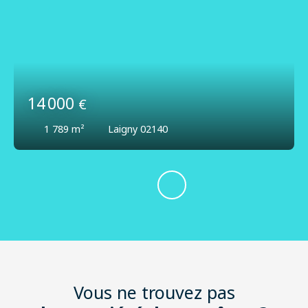
14 000
€
1 789
m²
Laigny 02140
Vous ne trouvez pas