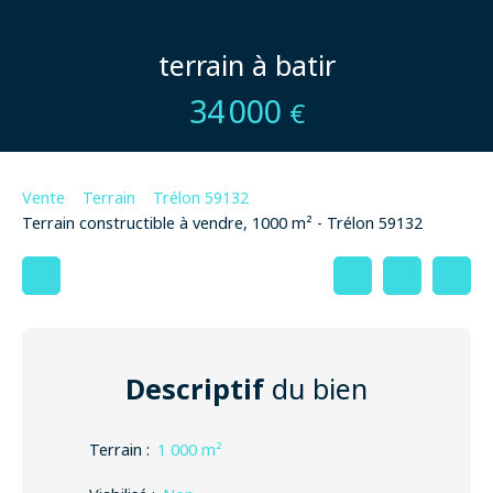
terrain à batir
34 000
€
Vente
Terrain
Trélon 59132
Terrain constructible à vendre, 1000 m² - Trélon 59132
Descriptif
du bien
Terrain
:
1 000
m²