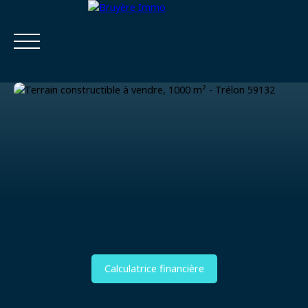
Accueil
Acheter
Estimer
Vendre
Louer
Viager
Estimatio
Calculatrice
n
financière
Calculatrice financière