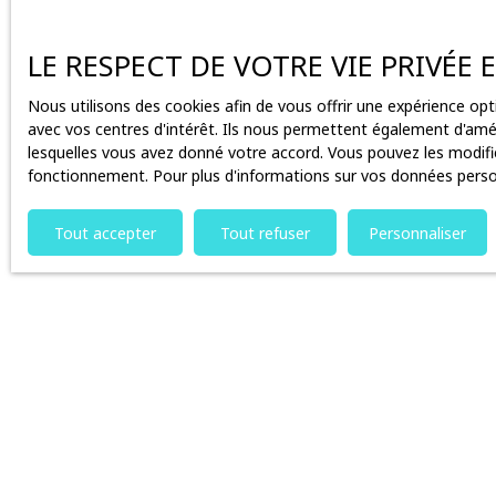
Droits des utilisateurs
LE RESPECT DE VOTRE VIE PRIVÉE
Conformément à la réglementation européenne et à la loi
Bruyère Immo ont le droit d’accéder à leurs données et 
Nous utilisons des cookies afin de vous offrir une expérience o
avec vos centres d'intérêt. Ils nous permettent également d'améli
Si vous ne souhaitez pas faire l'objet de prospection 
lesquelles vous avez donné votre accord. Vous pouvez les modifie
téléphonique, prévu par l'article L223-1 du code de la 
fonctionnement. Pour plus d'informations sur vos données person
61311, 41013 BLOIS CEDEX.
Bruyère Immo
Tout accepter
Tout refuser
Personnaliser
site@bruyere-immobilier.com
Cookies
Lors de la consultation du site, des informations relat
Par l’identification de votre terminal ils servent princi
Les utilisateurs ont la liberté de s’opposer à l’enreg
altérer ou rendre impossible l’accès à certains services 
Cookies nécessaires au bon fonctionnement du site - Pe