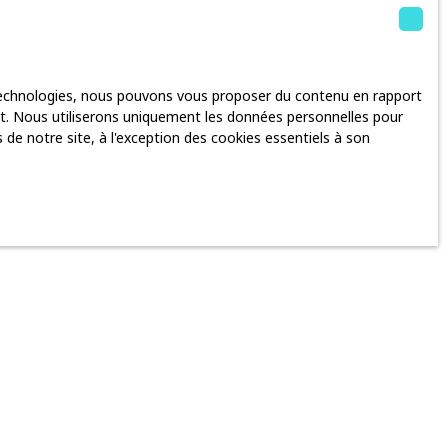
es données personnelles sont traitées par la société
sion de leurs données personnelles en
 technologies, nous pouvons vous proposer du contenu en rapport
rnet. Nous utiliserons uniquement les données personnelles pour
tement sur la liste d'opposition au démarchage
de notre site, à l'exception des cookies essentiels à son
r adressé à Société Worldline, Service Bloctel, CS
te appelés "Cookies", et placés dans votre navigateur.
contenu personnalisé. Ils ont une durée de validité fixe.
antes de leur navigateur. Cependant cette démarche peut