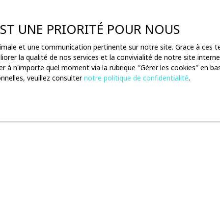
 EST UNE PRIORITÉ POUR NOUS
 Informatique et libertés du 6 janvier 1978, les internautes dont l
le droit de demander la rectification, la mise à jour et la suppres
ptimale et une communication pertinente sur notre site. Grace à ces
orer la qualité de nos services et la convivialité de notre site inte
commerciale par voie téléphonique, vous pouvez vous inscrire gratui
r à n'importe quel moment via la rubrique ″Gérer les cookies″ en bas 
consommation, sur le site Internet
www.bloctel.gouv.fr
ou par courrie
nelles, veuillez consulter
notre politique de confidentialité
.
ives à votre appareil peuvent être enregistrées dans des fichiers tex
palement, à optimiser votre utilisation du site en vous proposant de 
istrement de "cookies" en se servant des fonctionnalités correspond
du site.
rmettent une utilisation du site optimale.