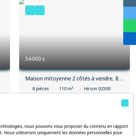
54 000
€
Maison mitoyenne 2 côtés à vendre, 8
pièces - Hirson 02500
8
pièces
110
m²
Hirson 02500
3187
IDEAL INVESTISSEUR Maison mitoyenne louée
un
690€/mois comprenant une entrée desservant
salon, salle à manger, cuisine, chambre, salle
 technologies, nous pouvons vous proposer du contenu en rapport
n
d'eau avec WC. A l'étage un palier donnant accès
rnet. Nous utiliserons uniquement les données personnelles pour
sur trois chambres Terrain clôturé *Photos