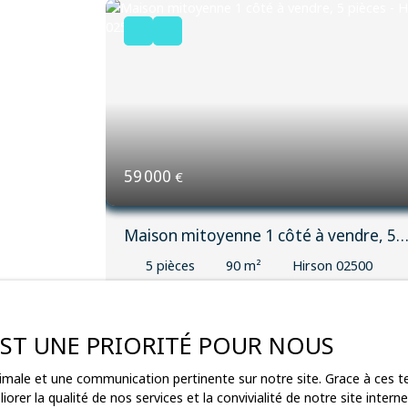
59 000
€
Maison mitoyenne 1 côté à vendre, 5
pièces - Hirson 02500
5
pièces
90
m²
Hirson 02500
3183
Maison mitoyenne comprenant salon, séjour,
 EST UNE PRIORITÉ POUR NOUS
cuisine aménagée, salle d'eau et WC A l'étage 
palier donnant accès a deux chambres ainsi
ptimale et une communication pertinente sur notre site. Grace à ces
qu'un bureau Terrain non attenant à la maiso
orer la qualité de nos services et la convivialité de notre site inte