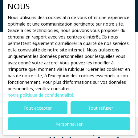
Surface min (m²)
NOUS
Rechercher
Nous utilisons des cookies afin de vous offrir une expérience
optimale et une communication pertinente sur notre site.
Grace à ces technologies, nous pouvons vous proposer du
contenu en rapport avec vos centres d'intérêt. Ils nous
permettent également d'améliorer la qualité de nos services
Trier par
Créer une alerte
et la convivialité de notre site internet. Nous utiliserons
Pertinence
uniquement les données personnelles pour lesquelles vous
avez donné votre accord. Vous pouvez les modifier à
n'importe quel moment via la rubrique ″Gérer les cookies″ en
bas de notre site, à l'exception des cookies essentiels à son
fonctionnement. Pour plus d'informations sur vos données
personnelles, veuillez consulter
notre politique de confidentialité
.
Vous n'avez actuellement aucun favori
Tout accepter
Tout refuser
Personnaliser
Vous ne trouvez pas