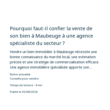
Pourquoi faut-il confier la vente de
son bien à Maubeuge à une agence
spécialiste du secteur ?
Vendre un bien immobilier à Maubeuge nécessite une
bonne connaissance du marché local, une estimation
précise et une stratégie de commercialisation efficace.
Une agence immobilière spécialisée apporte son
expertise pour fixer le juste prix, valoriser le logement,
Notre actualité
diffuser l'annonce auprès d'acquéreurs qualifiés et
Conseils pour vendre
sécuriser toutes les démarches administratives. Grâce
Temps de lecture : 4 mn
à sa parfaite connaissance du secteur et à son
Publié le 05/08/2026
accompagnement personnalisé, Bruyère Immo
constitue un partenaire de confiance pour vendre
rapidement et au meilleur prix.