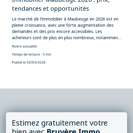
tendances et opportunités
Le marché de l'immobilier à Maubeuge en 2026 est en
pleine croissance, avec une forte augmentation des
demandes et des prix encore accessibles. Les
acheteurs sont de plus en plus nombreux, notamment
sur les maisons avec extérieur. Les vendeurs
Notre actualité
bénéficient d’un contexte favorable, à condition de
Temps de lecture : 5 mn
bien estimer leur bien. Les perspectives restent
positives, et l’accompagnement d’une agence comme
Publié le 02/03/2026
Bruyère Immo permet d’optimiser chaque projet
immobilier.
Estimez gratuitement votre
bien avec
Bruyère Immo