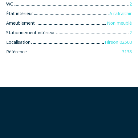
WC
2
État intérieur
A rafraîchir
Ameublement
Non meublé
Stationnement intérieur
2
Localisation
Hirson 02500
Référence
3138