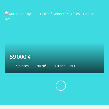
59 000
€
5
pièces
90
m²
Hirson 02500