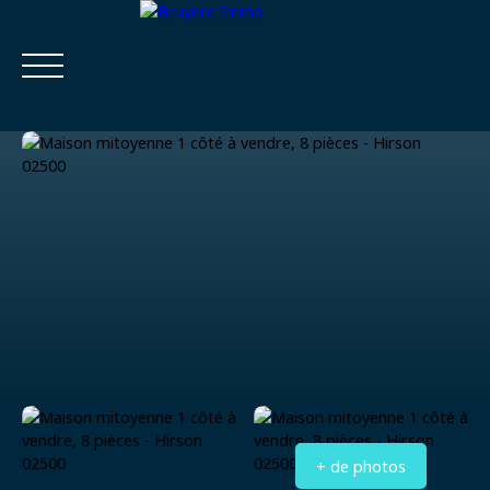
Accueil
Acheter
Estimer
Vendre
Louer
Viager
Estimatio
Calculatrice
n
financière
+ de photos