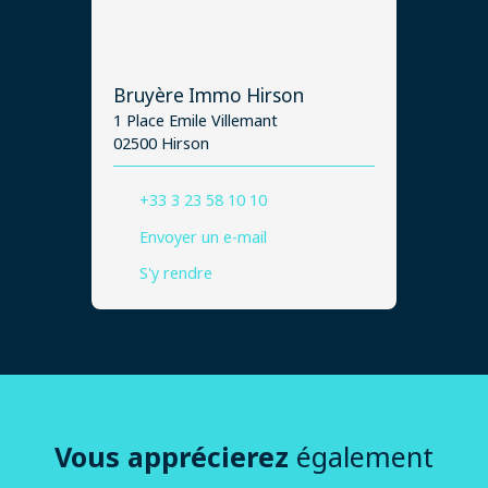
Bruyère Immo Hirson
1 Place Emile Villemant
02500 Hirson
+33 3 23 58 10 10
Envoyer un e-mail
S'y rendre
Vous apprécierez
également