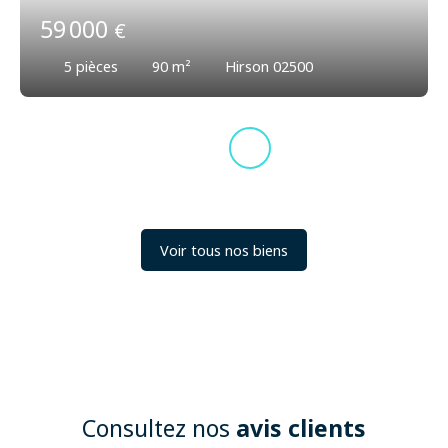
59 000
€
5
pièces
90
m²
Hirson 02500
Voir tous nos biens
Consultez nos
avis clients