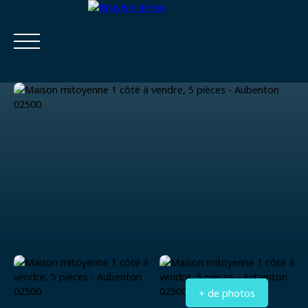
Accueil
Acheter
Estimer
Vendre
Louer
Viager
Estimatio
Calculatrice
n
financière
+ de photos