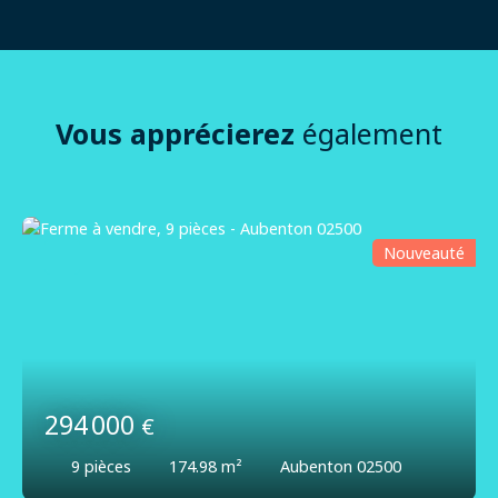
Vous apprécierez
également
Nouveauté
294 000
€
9
pièces
174.98
m²
Aubenton 02500