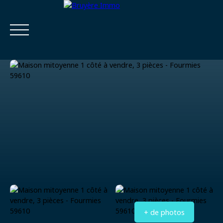
Accueil
Acheter
Estimer
Vendre
Louer
Viager
Estimatio
Calculatrice
n
financière
+ de photos