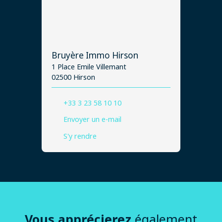
Bruyère Immo Hirson
1 Place Emile Villemant
02500 Hirson
+33 3 23 58 10 10
Envoyer un e-mail
S'y rendre
Vous apprécierez
également