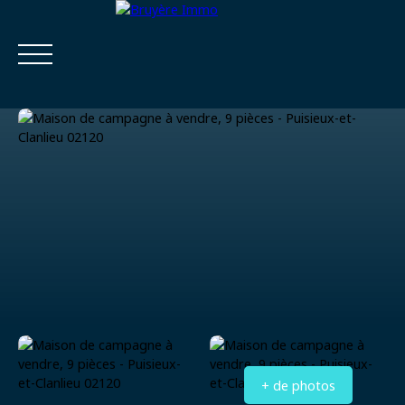
Accueil
Acheter
Estimer
Vendre
Louer
Viager
Estimatio
Calculatrice
n
financière
+ de photos