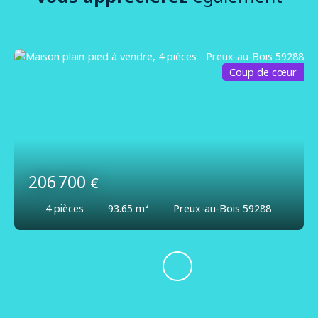
Coup de cœur
206 700
€
4
pièces
93.65
m²
Preux-au-Bois 59288