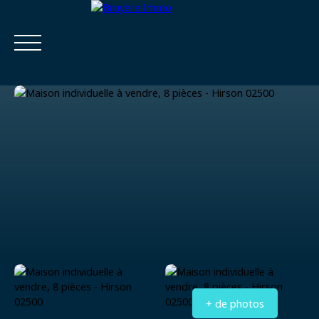
Accueil
Acheter
Estimer
Vendre
Louer
Viager
Estimatio
Calculatrice
n
financière
+ de photos