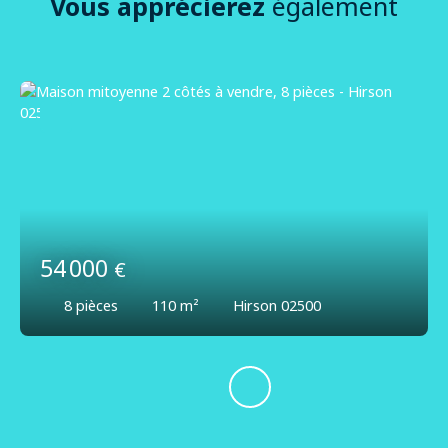
Vous apprécierez
également
54 000
€
8
pièces
110
m²
Hirson 02500