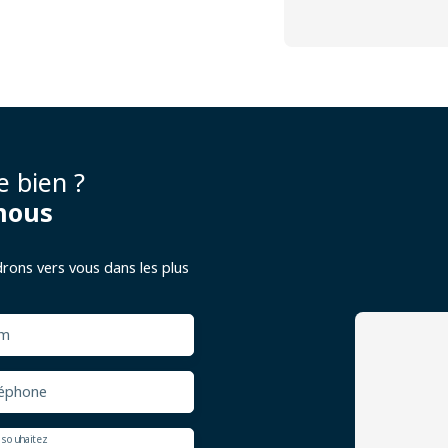
e bien ?
nous
drons vers vous dans les plus
m
éphone
 souhaitez