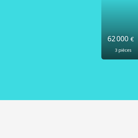
225 00
4
pièces