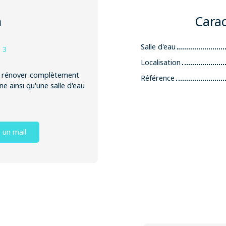
n
Carac
Salle d'eau
:
3
Localisation
 à rénover complètement
Référence
e ainsi qu'une salle d'eau
 un mail