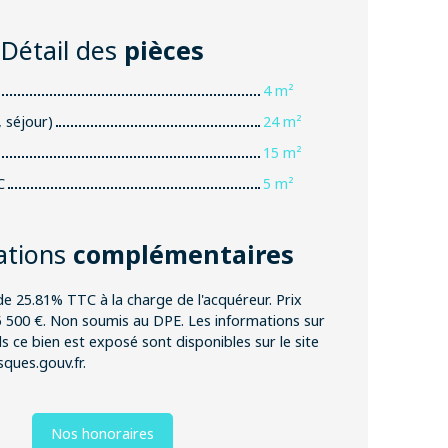
Détail des
pièces
4 m²
, séjour)
24 m²
15 m²
C
5 m²
ations
complémentaires
de 25.81% TTC à la charge de l'acquéreur. Prix
5 500 €. Non soumis au DPE. Les informations sur
s ce bien est exposé sont disponibles sur le site
sques.gouv.fr.
Nos honoraires