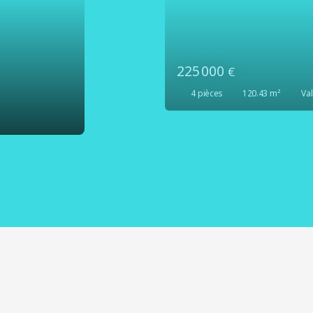
54 000
€
4
pièces
66.39
m²