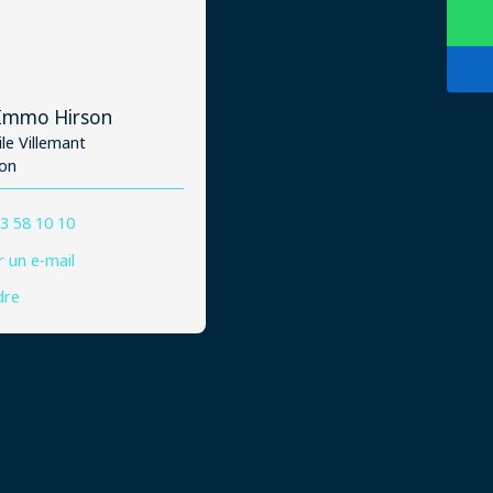
 Immo Hirson
ile Villemant
son
3 58 10 10
 un e-mail
dre