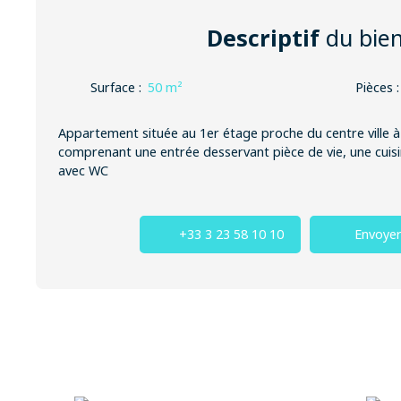
Descriptif
du bie
Surface
:
50
m²
Pièces
Appartement située au 1er étage proche du centre ville
comprenant une entrée desservant pièce de vie, une cuisin
avec WC
+33 3 23 58 10 10
Envoyer