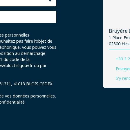
Bruyère
es personnelles
1 Place Em
haitez pas faire l'objet de
02500 Hir
léphonique, vous pouvez vous
opposition au démarchage
+33 3 2
-1 du code de la
w.bloctel.gouv.fr ou par
Envoyer
S'y ren
S 61311, 41013 BLOIS CEDEX.
 de vos données personnelles,
onfidentialité
.