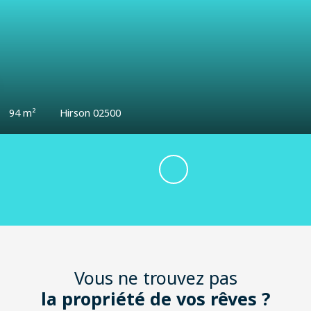
0
€
120.43
m²
Valenciennes 59300
Vous ne trouvez pas
la propriété de vos rêves ?