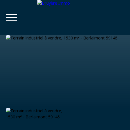
Accueil
Acheter
Estimer
Vendre
Louer
Viager
Estimatio
Calculatrice
n
financière