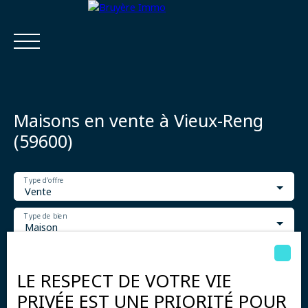
Maisons en vente à Vieux-Reng
(59600)
Type d'offre
Accueil
Acheter
Estimer
Vendre
Louer
Viager
Vente
Type de bien
Maison
Estimatio
Calculatrice
Localisation
n
financière
Vieux-Reng (59600)
LE RESPECT DE VOTRE VIE
Budget max (€)
PRIVÉE EST UNE PRIORITÉ POUR