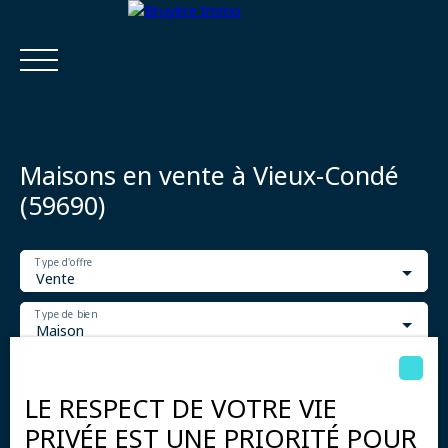
Maisons en vente à Vieux-Condé
(59690)
Type d'offre
Accueil
Acheter
Estimer
Vendre
Louer
Viager
Vente
Type de bien
Maison
Estimatio
Calculatrice
Localisation
n
financière
Vieux-Condé (59690)
LE RESPECT DE VOTRE VIE
Budget max (€)
PRIVÉE EST UNE PRIORITÉ POUR