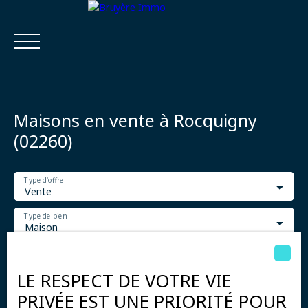
Maisons en vente à Rocquigny
(02260)
Type d'offre
Accueil
Acheter
Estimer
Vendre
Louer
Viager
Vente
Type de bien
Maison
Estimatio
Calculatrice
Localisation
n
financière
Rocquigny (02260)
LE RESPECT DE VOTRE VIE
Budget max (€)
PRIVÉE EST UNE PRIORITÉ POUR