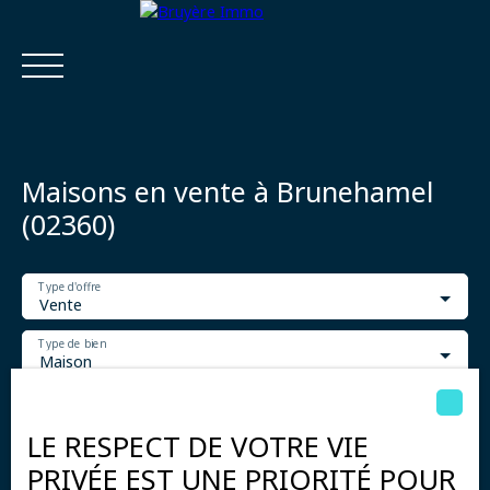
Maisons en vente à Brunehamel
(02360)
Type d'offre
Accueil
Acheter
Estimer
Vendre
Louer
Viager
Vente
Type de bien
Maison
Estimatio
Calculatrice
Localisation
n
financière
Brunehamel (02360)
LE RESPECT DE VOTRE VIE
Budget max (€)
PRIVÉE EST UNE PRIORITÉ POUR