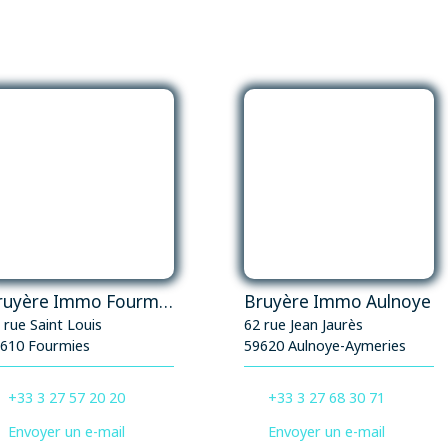
vous permettront de profiter pleinement des
beaux jours. Le terrain dispose également d'un
double garage, d'un terrain de boules et d'un
verger, offrant de nombreuses possibilités de
loisirs et de détente.
Bruyère Immo Fourmies
Bruyère Immo Aulnoye
 rue Saint Louis
62 rue Jean Jaurès
610 Fourmies
59620 Aulnoye-Aymeries
+33 3 27 57 20 20
+33 3 27 68 30 71
Envoyer un e-mail
Envoyer un e-mail