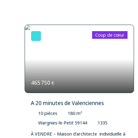
Coup de cœur
465 750
€
A 20 minutes de Valenciennes
10
pièces
180
m²
Wargnies-le-Petit 59144
1335
À VENDRE – Maison d'architecte individuelle à