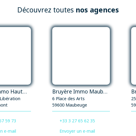
amateurs de gastronomie. Les 4 chambres, la
Découvrez toutes
nos agences
salle de bains et la salle d'eau offrent un
confort optimal pour toute la famille. Profitez
d'un jardin et d'une terrasse pour des
moments de détente en plein air. Le
stationnement est assuré avec 3 places
intérieures et 3 places extérieures. La toiture
en tuiles récentes et l'isolation normale
garantissent une maison bien protégée et
économe en énergie. Située à proximité de
toutes les commodités, cette maison est
idéale pour les familles. À seulement 5 minutes
à pied, vous trouverez un restaurant et un
arrêt de bus. En 10 minutes à pied, vous
Bruyère Immo Hautmont
Bruyère Immo Maubeuge
pourrez faire vos courses dans une
 Libération
6 Place des Arts
25
alimentation générale et consulter un médecin
mont
59600 Maubeuge
59
généraliste. Les écoles élémentaires,
maternelles, et collèges sont également
57 59 73
+33 3 27 65 62 35
accessibles à pied en 15 minutes maximum. Un
parc et jardin se trouve à 5 minutes en voiture,
n e-mail
Envoyer un e-mail
et un hôpital est accessible en 15 minutes à