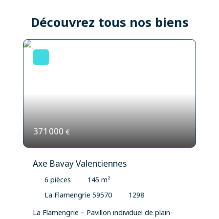
Découvrez tous nos biens
371 000
€
Axe Bavay Valenciennes
6
pièces
145
m²
La Flamengrie 59570
1298
La Flamengrie – Pavillon individuel de plain-