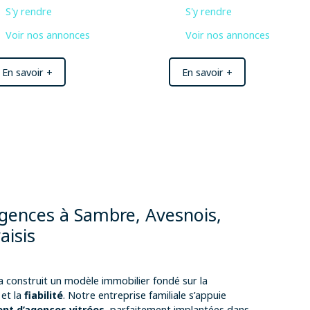
S'y rendre
S'y rendre
Voir nos annonces
Voir nos annonces
En savoir +
En savoir +
gences à
Sambre, Avesnois,
aisis
 construit un modèle immobilier fondé sur la
et la
fiabilité
. Notre entreprise familiale s’appuie
nt d’agences vitrées
, parfaitement implantées dans