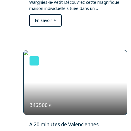
Wargnies-le-Petit Découvrez cette magnifique
maison individuelle située dans un
environnement calme et verdoyant. Spacieuse
En savoir +
et lumineuse, elle offre un cadre de vie idéal
pour une famille en quête de confort et de
sérénité. Vous profiterez de beaux espaces de
vie, de chambres confortables et d'un
extérieur agréable, parfait pour partager des
moments en famille ou entre amis. Les atouts
du bien : Maison individuelleBelle
luminositéBeaux volumesJardin
agréableEnvironnement paisibleSecteur
recherché de Wargnies-le-PetitLibre
d'occupationUne belle opportunité à découvrir
sans tarder.
346 500
€
A 20 minutes de Valenciennes