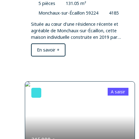
5
pièces
131.05
m²
Monchaux-sur-Écaillon 59224
4185
Située au cœur d'une résidence récente et
agréable de Monchaux-sur-Écaillon, cette
maison individuelle construite en 2019 par
Maisons France Confort offre un cadre de vie
En savoir +
idéal, alliant confort moderne, prestations de
qualité et environnement paisible. Édifiée sur
une parcelle d'environ 660 m², cette maison
développe une surface habitable de 131,07 m²
parfaitement pensée pour une vie de famille.
Dès l'entrée, vous découvrirez une vaste pièce
de vie baignée de lumière, réunissant salon,
A saisir
salle à manger et cuisine dans un espace
convivial et ouvert. Une buanderie ainsi qu'un
garage attenant viennent compléter le rez-de-
chaussée. À l'étage, un palier dessert trois
belles chambres, dont une disposant de son
propre dressing, ainsi qu'une salle de bains
fonctionnelle. À l'extérieur, vous profiterez d'un