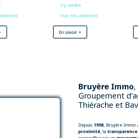
pied. Ne manquez pas cette opportunité de
e
S'y rendre
vivre dans une maison spacieuse et bien située.
 annonces
Voir nos annonces
Contactez-nous dès maintenant pour une
visite !
+
En savoir +
Bruyère Immo
,
Groupement d'a
Thiérache et Bav
Depuis
1998
, Bruyère Immo a
proximité
, la
transparence
aujourd’hui sur un
groupeme