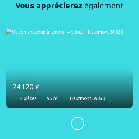
Vous apprécierez
également
74 120
€
4
pièces
95
m²
Hautmont 59330