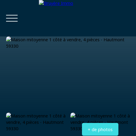
Accueil
Acheter
Estimer
Vendre
Louer
Viager
Estimatio
Calculatrice
n
financière
+ de photos