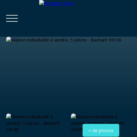
Accueil
Acheter
Estimer
Vendre
Louer
Viager
Estimatio
Calculatrice
n
financière
+ de photos