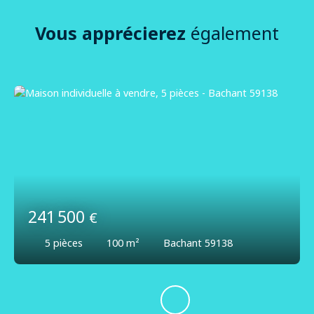
Vous apprécierez
également
241 500
€
5
pièces
100
m²
Bachant 59138