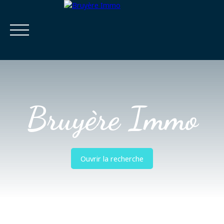
Bruyère Immo
Accueil
Acheter
Estimer
Vendre
Louer
Viager
Ouvrir la recherche
Estimatio
Calculatrice
n
financière