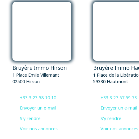
moments de détente en plein air. Le stationnement est
assuré avec 3 places intérieures et 3 places
extérieures. La toiture en tuiles récentes et l'isolation
normale garantissent une maison bien protégée et
économe en énergie. Située à proximité de toutes les
commodités, cette maison est idéale pour les familles.
À seulement 5 minutes à pied, vous trouverez un
restaurant et un arrêt de bus. En 10 minutes à pied,
vous pourrez faire vos courses dans une alimentation
générale et consulter un médecin généraliste. Les
écoles élémentaires, maternelles, et collèges sont
Bruyère Immo Hirson
également accessibles à pied en 15 minutes maximum.
1 Place Emile Villemant
1 Place de la Libérati
Un parc et jardin se trouve à 5 minutes en voiture, et
02500 Hirson
59330 Hautmont
un hôpital est accessible en 15 minutes à pied. Ne
manquez pas cette opportunité de vivre dans une
+33 3 23 58 10 10
+33 3 27 57 59 73
maison spacieuse et bien située. Contactez-nous dès
maintenant pour une visite !
Envoyer un e-mail
Envoyer un e-mail
S'y rendre
S'y rendre
Voir nos annonces
Voir nos annonces