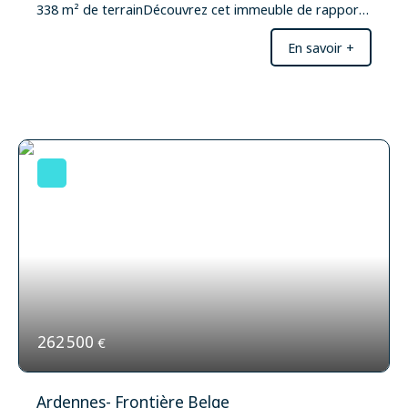
338 m² de terrainDécouvrez cet immeuble de rapport
art déco , niché dans un quartier dynamique et bien
En savoir +
desservi. Avec ses 5 appartements répartis sur 2
étages, composé de 2 T2 au rez de chaussée, 1 T2
avec terrasse au 1er, 2 studios au 2ème, pas de permis
de louer cet immeuble allie confort et potentiel
d'investissement. Le terrain de 338 m² offre un espace
extérieur agréable, idéal pour profiter des beaux
jours. Les parties communes, en excellent état, vous
accueillent dans une ambiance chaleureuse et
conviviale. Chaque appartement entièrement rénovés
bénéficie d'une isolation performante en PVC double
vitrage, cuisine équipée, salle de douche avec wc, bien
isolé, garantissant une excellente isolation thermique
et phonique. La toiture, en bon état, assure une
protection optimale contre les intempéries. Les
appartements, en excellents états, sont prêts à
accueillir de nouveaux locataires Ils Profiteront d'un
262 500
€
emplacement privilégié, à proximité de toutes les
commodités. Rapport locatif estimé à 2800/3000€
mensuel À seulement 5 minutes à pied, vous trouverez
Ardennes- Frontière Belge