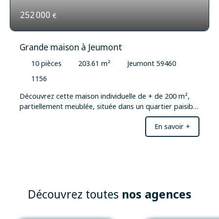
252 000
€
Grande maison à Jeumont
10
pièces
203.61
m²
Jeumont 59460
1156
Découvrez cette maison individuelle de + de 200 m²,
partiellement meublée, située dans un quartier paisible
et bien desservi. Avec ses 4 niveaux, cette propriété
En savoir +
offre un espace de vie généreux et une distribution
intelligente des pièces. Imaginez-vous dans un séjour
spacieux de 42 m², baigné de lumière naturelle grâce
aux ouvertures en bois/PVC à double vitrage. La
cuisine aménagée et équipée, de type coin cuisine, est
un véritable atout pour les amateurs de gastronomie.
Les 4 chambres, la salle de bains et la salle d'eau
Découvrez toutes
nos agences
offrent un confort optimal pour toute la famille.
Profitez d'un jardin et d'une terrasse pour des