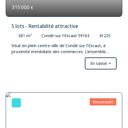
renseignement complémentaire ou organiser une
315 000
€
visite, contactez-nous.
5 lots - Rentabilité attractive
261
m²
Condé-sur-l'Escaut 59163
41225
Situé en plein centre-ville de Condé-sur-l’Escaut, à
proximité immédiate des commerces. L'ensemble
immobilier se compose de 5 lots, à savoir un local
En savoir +
professionnel au rez-de-chaussée et quatre
appartements répartis sur les deux étages. Un
véritable atout pour l'investisseur : chaque lot dispose
de ses propres compteurs, permettant une gestion
individualisée des consommations. Les parties
communes sont propres et entretenues. L'immeuble
dispose également d'un local poubelles ainsi que
Nouveauté
d'extincteurs à chaque étage. Au rez-de-chaussée :
local professionnel Un local professionnel d'environ 110
m², actuellement libre de toute occupation. Le local
dispose de : 5 bureaux,une cuisine,2 WC. Un léger