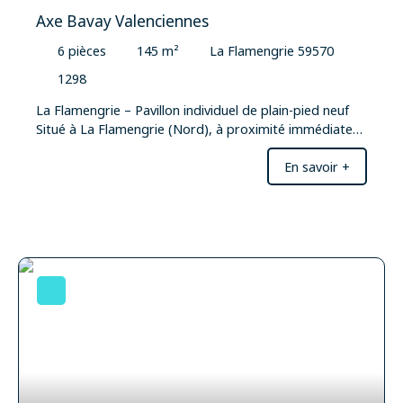
Axe Bavay Valenciennes
6
pièces
145
m²
La Flamengrie 59570
1298
La Flamengrie – Pavillon individuel de plain-pied neuf
Situé à La Flamengrie (Nord), à proximité immédiate
de l’axe Valenciennes – Maubeuge, ce pavillon individuel
En savoir +
de plain-pied, entièrement neuf (2025), développe
environ 145 m² habitables et offre un cadre de vie
moderne, confortable et économe en énergie. La
maison s’ouvre sur un grand vestiaire d’entrée, un WC
indépendant, puis sur une vaste pièce de vie de plus de
60 m², particulièrement lumineuse, comprenant une
cuisine ouverte sur le salon-séjour, avec accès direct à
la terrasse et au jardin. Un cellier ainsi qu’un espace
chaufferie / technique complètent les espaces
fonctionnels. L’espace nuit se compose de trois
chambres de belles dimensions (environ 16 m², 15 m²
et 12 m²), offrant confort et volumes, ainsi que d’un
bureau avec accès indépendant et accès direct depuis