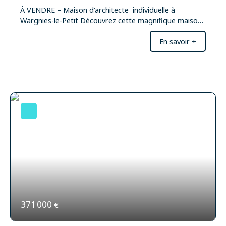
À VENDRE – Maison d'architecte individuelle à
Wargnies-le-Petit Découvrez cette magnifique maison
individuelle située dans un environnement calme et
En savoir +
verdoyant. Spacieuse et lumineuse, elle offre un cadre
de vie idéal pour une famille en quête de confort et de
sérénité. Vous profiterez de beaux espaces de vie, de
chambres confortables et d'un extérieur agréable,
parfait pour partager des moments en famille ou
entre amis. Les atouts du bien : Maison
individuelleBelle luminositéBeaux volumesJardin
agréableEnvironnement paisibleSecteur recherché de
Wargnies-le-PetitLibre d'occupationUne belle
opportunité à découvrir sans tarder.
371 000
€