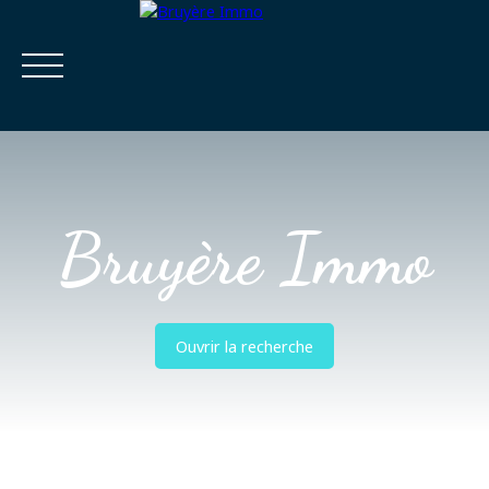
Bruyère Immo
Accueil
Acheter
Estimer
Vendre
Louer
Viager
Ouvrir la recherche
Estimatio
Calculatrice
n
financière