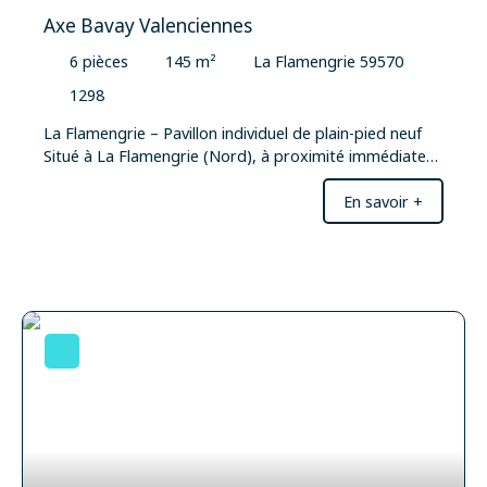
Axe Bavay Valenciennes
6
pièces
145
m²
La Flamengrie 59570
1298
La Flamengrie – Pavillon individuel de plain-pied neuf
Situé à La Flamengrie (Nord), à proximité immédiate
de l’axe Valenciennes – Maubeuge, ce pavillon individuel
En savoir +
de plain-pied, entièrement neuf (2025), développe
environ 145 m² habitables et offre un cadre de vie
moderne, confortable et économe en énergie. La
maison s’ouvre sur un grand vestiaire d’entrée, un WC
indépendant, puis sur une vaste pièce de vie de plus de
60 m², particulièrement lumineuse, comprenant une
cuisine ouverte sur le salon-séjour, avec accès direct à
la terrasse et au jardin. Un cellier ainsi qu’un espace
chaufferie / technique complètent les espaces
fonctionnels. L’espace nuit se compose de trois
chambres de belles dimensions (environ 16 m², 15 m²
et 12 m²), offrant confort et volumes, ainsi que d’un
bureau avec accès indépendant et accès direct depuis