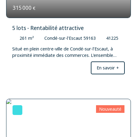
renseignement complémentaire ou organiser une
315 000
€
visite, contactez-nous.
5 lots - Rentabilité attractive
261
m²
Condé-sur-l'Escaut 59163
41225
Situé en plein centre-ville de Condé-sur-l’Escaut, à
proximité immédiate des commerces. L'ensemble
immobilier se compose de 5 lots, à savoir un local
En savoir +
professionnel au rez-de-chaussée et quatre
appartements répartis sur les deux étages. Un
véritable atout pour l'investisseur : chaque lot dispose
de ses propres compteurs, permettant une gestion
individualisée des consommations. Les parties
communes sont propres et entretenues. L'immeuble
dispose également d'un local poubelles ainsi que
Nouveauté
d'extincteurs à chaque étage. Au rez-de-chaussée :
local professionnel Un local professionnel d'environ 110
m², actuellement libre de toute occupation. Le local
dispose de : 5 bureaux,une cuisine,2 WC. Un léger