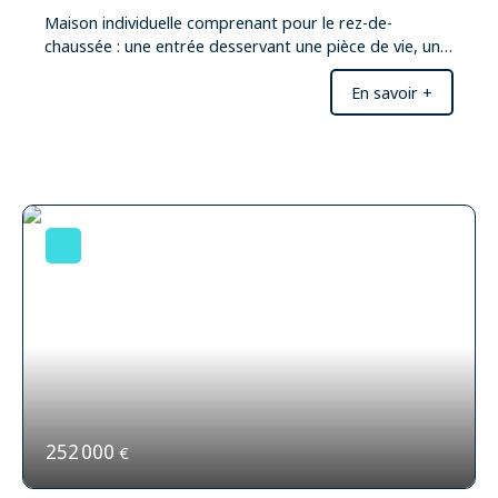
Maison individuelle comprenant pour le rez-de-
chaussée : une entrée desservant une pièce de vie, une
cuisine, un salon, ainsi qu'un WC indépendant. - Au
En savoir +
premier étage : un palier donnant accès à deux
chambres, une mezzanine ouverte sur la pièce de
vie, un bureau (pouvant faire office de chambre
d'enfant), ainsi qu'une salle de bains. - Annexes et
dépendances : un sous-sol intégral comprenant un
garage, un grenier, un chalet, ainsi qu'un terrain
attenant de 2000m2
252 000
€