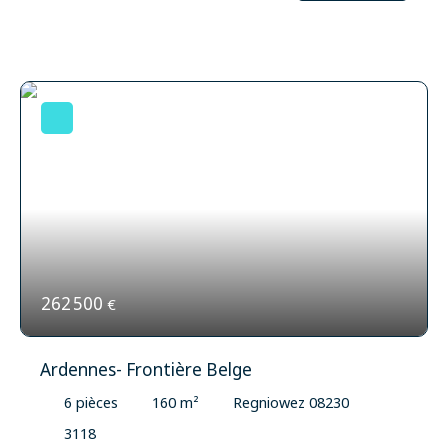
offre tout le charme de la campagne 🌾 allié au confort
moderne 💫. 🛋️ Le rez-de-chaussée accueille un salon
atypique, plein de caractère et baigné de lumière ☀️,
ainsi qu’une belle salle de douche moderne 🚿. À
l’étage, vous trouverez 3 chambres spacieuses 🛏️,
parfaites pour accueillir famille et amis ❤️. 🌿 Plus d’1
hectare de terrain entoure la maison, idéal pour
profiter de la nature, créer un potager ou accueillir des
animaux 🐴🐓. 🍎 Nombreux arbres fruitiers viennent
compléter ce cadre bucolique et authentique 🍒🍑🍐.
Un véritable havre de paix, parfait pour les amoureux
de la nature 🌞 et les projets de vie à la campagne 🌻.
📍 À visiter sans tarder !
262 500
€
Ardennes- Frontière Belge
6
pièces
160
m²
Regniowez 08230
3118