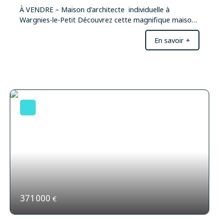
À VENDRE – Maison d'architecte individuelle à
Wargnies-le-Petit Découvrez cette magnifique maison
individuelle située dans un environnement calme et
En savoir +
verdoyant. Spacieuse et lumineuse, elle offre un cadre
de vie idéal pour une famille en quête de confort et de
sérénité. Vous profiterez de beaux espaces de vie, de
chambres confortables et d'un extérieur agréable,
parfait pour partager des moments en famille ou
entre amis. Les atouts du bien : Maison
individuelleBelle luminositéBeaux volumesJardin
agréableEnvironnement paisibleSecteur recherché de
Wargnies-le-PetitLibre d'occupationUne belle
opportunité à découvrir sans tarder.
371 000
€