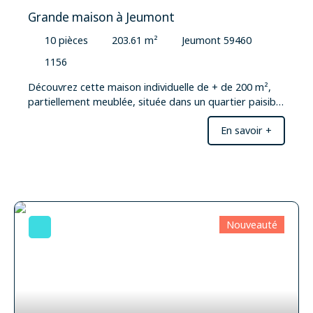
Grande maison à Jeumont
10
pièces
203.61
m²
Jeumont 59460
1156
Découvrez cette maison individuelle de + de 200 m²,
partiellement meublée, située dans un quartier paisible
et bien desservi. Avec ses 4 niveaux, cette propriété
En savoir +
offre un espace de vie généreux et une distribution
intelligente des pièces. Imaginez-vous dans un séjour
spacieux de 42 m², baigné de lumière naturelle grâce
aux ouvertures en bois/PVC à double vitrage. La
cuisine aménagée et équipée, de type coin cuisine, est
un véritable atout pour les amateurs de gastronomie.
Les 4 chambres, la salle de bains et la salle d'eau
Nouveauté
offrent un confort optimal pour toute la famille.
Profitez d'un jardin et d'une terrasse pour des
moments de détente en plein air. Le stationnement est
assuré avec 3 places intérieures et 3 places
extérieures. La toiture en tuiles récentes et l'isolation
normale garantissent une maison bien protégée et