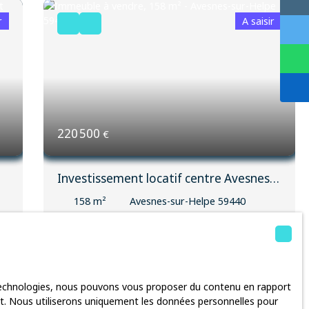
r
A saisir
220 500
€
Investissement locatif centre Avesnes
sur Helpe
158
m²
Avesnes-sur-Helpe 59440
1806
,
🏢
Immeuble de rapport entièrement rénové – À
deux pas du centre-ville
Idéalement situé à
proximité immédiate du centre-ville, cet
 technologies, nous pouvons vous proposer du contenu en rapport
ée
immeuble de rapport représente une excellente
rnet. Nous utiliserons uniquement les données personnelles pour
opportunité d'investissement. Entièrement