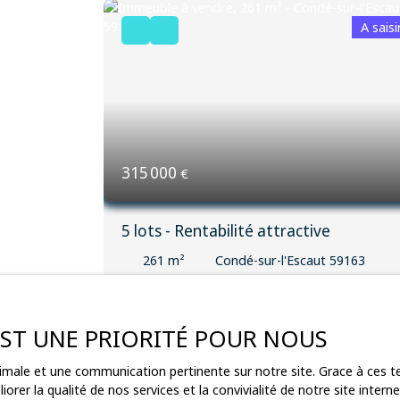
A saisi
315 000
€
5 lots - Rentabilité attractive
261
m²
Condé-sur-l'Escaut 59163
41225
Situé en plein centre-ville de Condé-sur-l’Escaut
 EST UNE PRIORITÉ POUR NOUS
à proximité immédiate des commerces.
L'ensemble immobilier se compose de 5 lots, à
ptimale et une communication pertinente sur notre site. Grace à ces
savoir un local professionnel au rez-de-chauss
orer la qualité de nos services et la convivialité de notre site inte
et quatre appartements répartis sur les deux