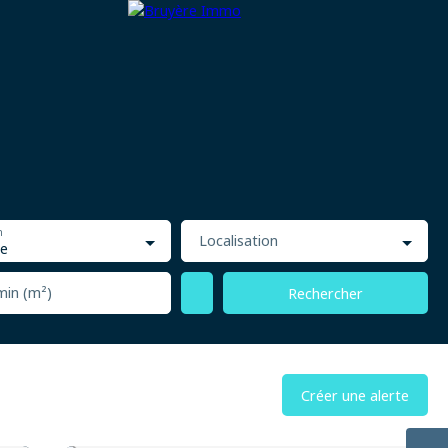
ager
Nous rejoindre
À propos
n
Localisation
e
min (m²)
Rechercher
Créer une alerte