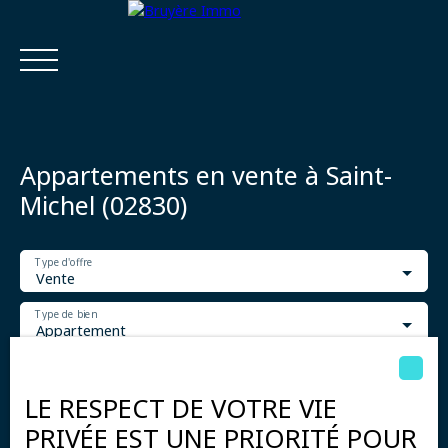
Appartements en vente à Saint-
Michel (02830)
Type d'offre
Accueil
Acheter
Estimer
Vendre
Louer
Viager
Vente
Type de bien
Appartement
Estimatio
Calculatrice
Localisation
n
financière
Saint-Michel (02830)
LE RESPECT DE VOTRE VIE
Budget max (€)
PRIVÉE EST UNE PRIORITÉ POUR