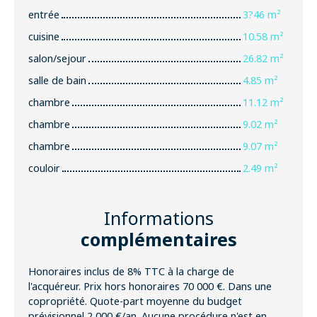
entrée
3?46 m²
cuisine
10.58 m²
salon/sejour
26.82 m²
salle de bain
4.85 m²
chambre
11.12 m²
chambre
9.02 m²
chambre
9.07 m²
couloir
2.49 m²
Informations
complémentaires
Honoraires inclus de 8% TTC à la charge de
l'acquéreur. Prix hors honoraires 70 000 €. Dans une
copropriété. Quote-part moyenne du budget
prévisionnel 2 000 €/an. Aucune procédure n'est en