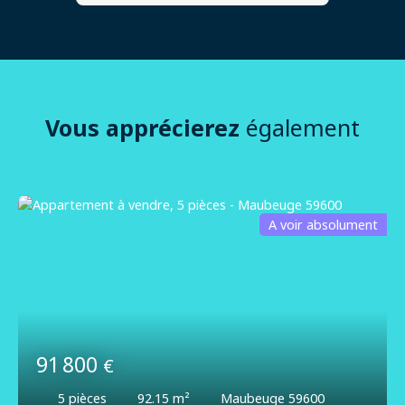
Vous apprécierez
également
A voir absolument
91 800
€
5
pièces
92.15
m²
Maubeuge 59600