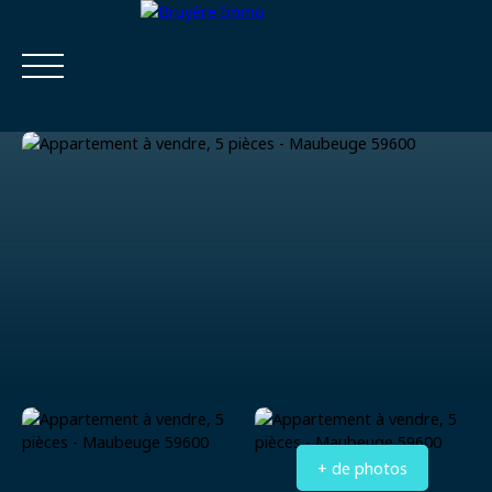
Accueil
Acheter
Estimer
Vendre
Louer
Viager
Estimatio
Calculatrice
n
financière
+ de photos